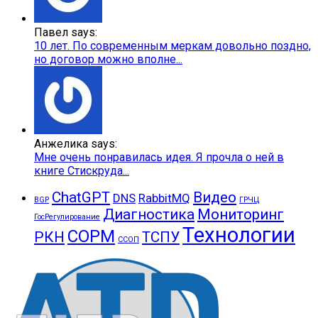
Павел says:
10 лет. По современным меркам довольно поздно,
но договор можно вполне...
Анжелика says:
Мне очень понравилась идея. Я прочла о ней в
книге Стискруда...
ChatGPT
Видео
DNS
RabbitMQ
BGP
ГРЧЦ
Диагностика
Мониторинг
ГосРегулирование
Технологии
СОРМ
РКН
ТСПУ
ССОП