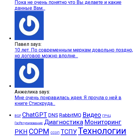
Пока не очень понятно что Вы делаете и какие
данные Вам...
Павел says:
10 лет. По современным меркам довольно поздно,
но договор можно вполне...
Анжелика says:
Мне очень понравилась идея. Я прочла о ней в
книге Стискруда...
ChatGPT
Видео
DNS
RabbitMQ
BGP
ГРЧЦ
Диагностика
Мониторинг
ГосРегулирование
Технологии
СОРМ
РКН
ТСПУ
ССОП