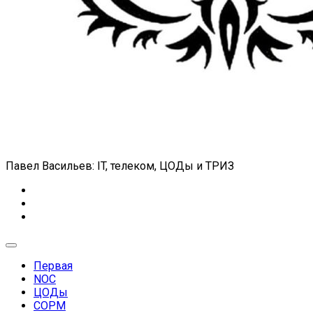
Павел Васильев: IT, телеком, ЦОДы и ТРИЗ
Expand
Menu
Первая
NOC
ЦОДы
СОРМ