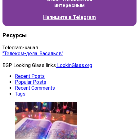
интересным
Напишите в
Telegram
Ресурсы
Telegram-канал
"Телеком-дела. Васильев"
BGP Looking Glass links
LookinGlass.org
Recent Posts
Popular Posts
Recent Comments
Tags