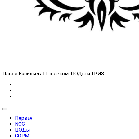
Павел Васильев: IT, телеком, ЦОДы и ТРИЗ
Expand
Menu
Первая
NOC
ЦОДы
СОРМ