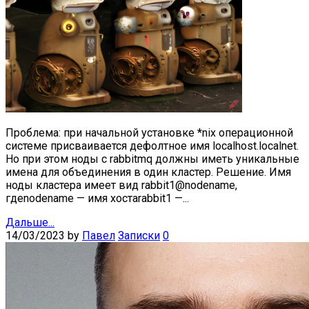
Проблема: при начальной установке *nix операционной
системе присваивается дефолтное имя localhost.localnet.
Но при этом ноды с rabbitmq должны иметь уникальные
имена для объединения в один кластер. Решение. Имя
ноды кластера имеет вид rabbit1@nodename,
гдеnodename — имя хостаrabbit1 —...
Дальше...
14/03/2023
by
Павел
Записки
0