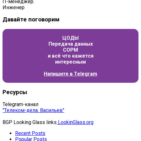
IT-менеджер.
Инженер
Давайте поговорим
ЦОДЫ
Передача данных
СОРМ
и всё что кажется
интересным
Напишите в
Telegram
Ресурсы
Telegram-канал
"Телеком-дела. Васильев"
BGP Looking Glass links
LookinGlass.org
Recent Posts
Popular Posts