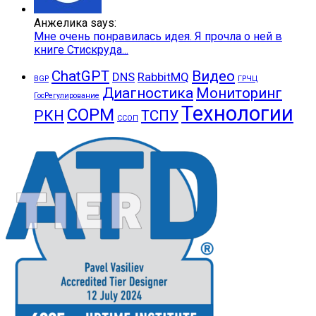
Анжелика says:
Мне очень понравилась идея. Я прочла о ней в
книге Стискруда...
ChatGPT
Видео
DNS
RabbitMQ
BGP
ГРЧЦ
Диагностика
Мониторинг
ГосРегулирование
Технологии
СОРМ
РКН
ТСПУ
ССОП