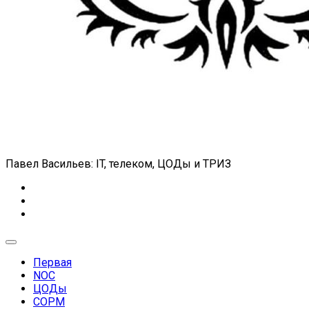
Павел Васильев: IT, телеком, ЦОДы и ТРИЗ
Expand
Menu
Первая
NOC
ЦОДы
Current
СОРМ