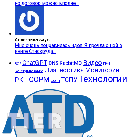
но договор можно вполне...
Анжелика says:
Мне очень понравилась идея. Я прочла о ней в
книге Стискруда...
ChatGPT
Видео
DNS
RabbitMQ
BGP
ГРЧЦ
Диагностика
Мониторинг
ГосРегулирование
Технологии
СОРМ
РКН
ТСПУ
ССОП