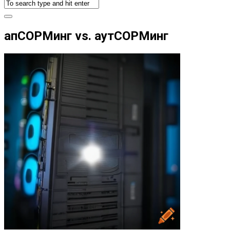
апСОРМинг vs. аутСОРМинг