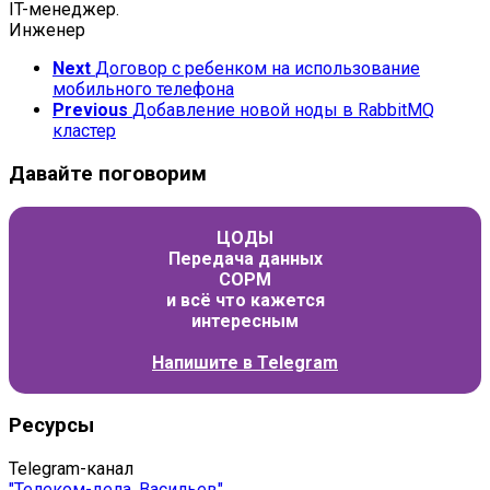
IT-менеджер.
Инженер
Next
Договор с ребенком на использование
мобильного телефона
Previous
Добавление новой ноды в RabbitMQ
кластер
Давайте поговорим
ЦОДЫ
Передача данных
СОРМ
и всё что кажется
интересным
Напишите в
Telegram
Ресурсы
Telegram-канал
"Телеком-дела. Васильев"