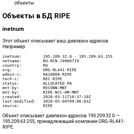
объекты.
Объекты в БД RIPE
inetnum
Этот объект описывает ваш диапазон адресов.
Например:
inetnum:         195.209.32.0 - 195.209.63.255

netname:         RU-RCN-19960719

country:         RU

org:             ORG-RL441-RIPE

admin-c:         RA10008-RIPE

tech-c:          REC-RIPE

status:          ALLOCATED PA

mnt-by:          RECONN-MNT

mnt-by:          RIPE-NCC-HM-MNT

created:         2020-03-11T10:37:10Z

last-modified:   2020-05-04T09:06:03Z

source:          RIPE
Объект описывает диапазон адресов 195.209.32.0 —
195.209.63.255, принадлежащий компании ORG-RL441-
RIPE.