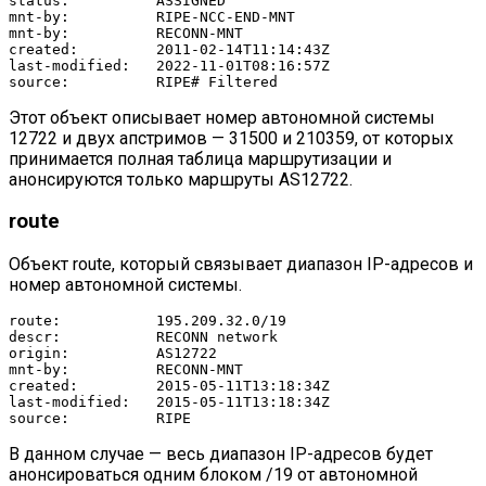
status:          ASSIGNED

mnt-by:          RIPE-NCC-END-MNT

mnt-by:          RECONN-MNT

created:         2011-02-14T11:14:43Z

last-modified:   2022-11-01T08:16:57Z

source:          RIPE# Filtered
Этот объект описывает номер автономной системы
12722 и двух апстримов — 31500 и 210359, от которых
принимается полная таблица маршрутизации и
анонсируются только маршруты AS12722.
route
Объект route, который связывает диапазон IP-адресов и
номер автономной системы.
route:           195.209.32.0/19

descr:           RECONN network

origin:          AS12722

mnt-by:          RECONN-MNT

created:         2015-05-11T13:18:34Z

last-modified:   2015-05-11T13:18:34Z

source:          RIPE
В данном случае — весь диапазон IP-адресов будет
анонсироваться одним блоком /19 от автономной