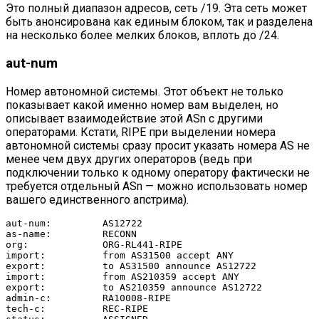
Это полный диапазон адресов, сеть /19. Эта сеть может
быть анонсирована как единым блоком, так и разделена
на несколько более мелких блоков, вплоть до /24.
aut-num
Номер автономной системы. Этот объект не только
показывает какой именно номер вам выделен, но
описывает взаимодействие этой ASn с другими
операторами. Кстати, RIPE при выделении номера
автономной системы сразу просит указать номера AS не
менее чем двух других операторов (ведь при
подключении только к одному оператору фактически не
требуется отдельный ASn — можно использовать номер
вашего единственного апстрима).
aut-num:         AS12722

as-name:         RECONN

org:             ORG-RL441-RIPE

import:          from AS31500 accept ANY

export:          to AS31500 announce AS12722

import:          from AS210359 accept ANY

export:          to AS210359 announce AS12722

admin-c:         RA10008-RIPE

tech-c:          REC-RIPE
