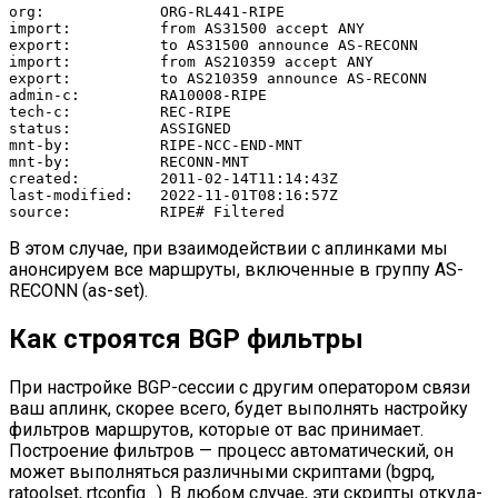
org:             ORG-RL441-RIPE

import:          from AS31500 accept ANY

export:          to AS31500 announce AS-RECONN

import:          from AS210359 accept ANY

export:          to AS210359 announce AS-RECONN

admin-c:         RA10008-RIPE

tech-c:          REC-RIPE

status:          ASSIGNED

mnt-by:          RIPE-NCC-END-MNT

mnt-by:          RECONN-MNT

created:         2011-02-14T11:14:43Z

last-modified:   2022-11-01T08:16:57Z

source:          RIPE# Filtered
В этом случае, при взаимодействии с аплинками мы
анонсируем все маршруты, включенные в группу AS-
RECONN (as-set).
Как строятся BGP фильтры
При настройке BGP-сессии с другим оператором связи
ваш аплинк, скорее всего, будет выполнять настройку
фильтров маршрутов, которые от вас принимает.
Построение фильтров — процесс автоматический, он
может выполняться различными скриптами (bgpq,
ratoolset, rtconfig…). В любом случае, эти скрипты откуда-