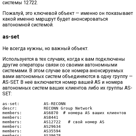
системы 12722.
Пожалуй, это ключевой объект — именно он показывает
какой именно маршрут будет анонсироваться
автономной системой.
as-set
Не всегда нужны, но важный объект.
Используется в тех случаях, когда к вам подключены
другие операторы связи со своими автономными
системами. В этом случае все номера анонсируемых
вами автономных систем объединяются в одну группу —
AS-SET. В неё включается номер вашей AS и номера
автономных систем ваших клиентов либо их группы AS-
SET:
as-set:          AS-RECONN

descr:           RECONN Group Network

members:         AS6870  # номера AS ваших клиентов

members:         AS8441

members:         AS12722   # свой номер AS

members:         AS29634

members:         AS35594

members:         AS39678
