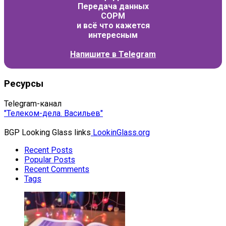
Передача данных
СОРМ
и всё что кажется
интересным
Напишите в
Telegram
Ресурсы
Telegram-канал
"Телеком-дела. Васильев"
BGP Looking Glass links
LookinGlass.org
Recent Posts
Popular Posts
Recent Comments
Tags