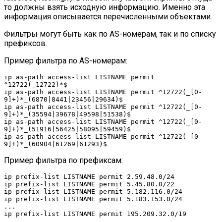
то должны взять исходную информацию. Именно эта
информация описывается перечисленными объектами.
Фильтры могут быть как по AS-номерам, так и по списку
префиксов.
Пример фильтра по AS-номерам:
ip as-path access-list LISTNAME permit 
^12722(_12722)*$

ip as-path access-list LISTNAME permit ^12722(_[0-
9]+)*_(6870|8441|23456|29634)$

ip as-path access-list LISTNAME permit ^12722(_[0-
9]+)*_(35594|39678|49598|51538)$

ip as-path access-list LISTNAME permit ^12722(_[0-
9]+)*_(51916|56425|58095|59459)$

ip as-path access-list LISTNAME permit ^12722(_[0-
9]+)*_(60904|61269|61293)$
Пример фильтра по префиксам:
ip prefix-list LISTNAME permit 2.59.48.0/24

ip prefix-list LISTNAME permit 5.45.80.0/22

ip prefix-list LISTNAME permit 5.182.116.0/24

ip prefix-list LISTNAME permit 5.183.153.0/24

...

ip prefix-list LISTNAME permit 195.209.32.0/19

...