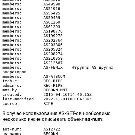
members:         AS49598

members:         AS51916

members:         AS56425

members:         AS59459

members:         AS61269

members:         AS61293

members:         AS198770

members:         AS199278

members:         AS202764

members:         AS203806

members:         AS205824

members:         AS208274

members:         AS210359

members:         AS212667

members:         AS-FENIX    #группы AS других 
операторов

members:         AS-ATSCOM

tech-c:          REC-RIPE

admin-c:         REC-RIPE

mnt-by:          RECONN-MNT

created:         2015-04-16T14:46:15Z

last-modified:   2022-11-01T08:04:36Z

source:          RIPE
В случае использования AS-SET-ов необходимо
несколько иначе описывать объект
as-num
:
aut-num:         AS12722

as-name:         RECONN
